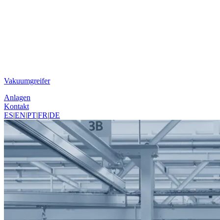
Vakuumgreifer
Anlagen
Kontakt
ES
|
EN
|
PT
|
FR
|
DE