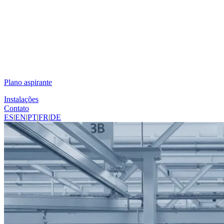
Plano aspirante
Instalações
Contato
ES
|
EN
|
PT
|
FR
|
DE