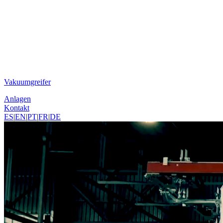
Vakuumgreifer
Anlagen
Kontakt
ES
|
EN
|
PT
|
FR
|
DE